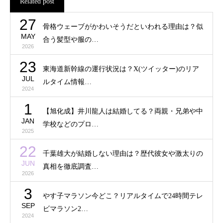
Related post
27
骨格ウェーブがかわいそうだといわれる理由は？似
MAY
合う髪型や服の…
2026
23
東海道新幹線の運行状況は？X(ツイッター)のリア
JUL
ルタイム情報…
2024
1
【旭化成】井川龍人は結婚してる？両親・兄弟や中
JAN
学校などのプロ…
2025
22
千葉雄大が結婚しない理由は？歴代彼女や激太りの
JUN
真相を徹底調査…
2026
3
やす子マラソン今どこ？リアルタイムで24時間テレ
SEP
ビマラソン2…
2024