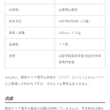
出身地
山梨県山梨市
生年月日
1997年8月9日（27歳）
身長／体重
165cm／？？kg
血液型
？？型
学歴
山梨学院高等学校 筑波大学体
育専門学群
ちなみに、剱持クリア選手は名前が「クリア」ということからハーフ
だと勘違いされがちですが、そのような事実はありません。
成績
剱持クリア選手の最近の活躍は判明していませんが、学生時代は輝か