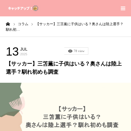
ーム
コラム
【サッカー】三笘薫に子供はいる？奥さんは陸上選手？
Home
馴れ初…
Contact
13
JUL
コラム
78 view
2025
Sitemap
【サッカー】三笘薫に子供はいる？奥さんは陸上
選手？馴れ初めも調査
Privacy Policy
About us
芸能人の身長体重