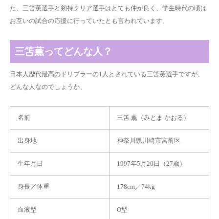
た、三笘薫選手と剱持クリア選手はとても仲が良く、学生時代の頃は
お互いの試合の応援に行っていたとも言われています。
三笘薫ってどんな人？
日本人歴代最高のドリブラーの1人とされている三笘薫選手ですが、
どんな人なのでしょうか、
名前
三笘 薫（みとま かおる）
出身地
神奈川県川崎市宮前区
生年月日
1997年5月20日（27歳）
身長／体重
178cm／74kg
血液型
O型