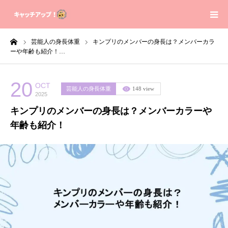
ーム
芸能人の身長体重
キンプリのメンバーの身長は？メンバーカラ
Home
ーや年齢も紹介！…
Contact
20
OCT
芸能人の身長体重
148 view
2025
Sitemap
キンプリのメンバーの身長は？メンバーカラーや
年齢も紹介！
Privacy Policy
About us
芸能人の身長体重