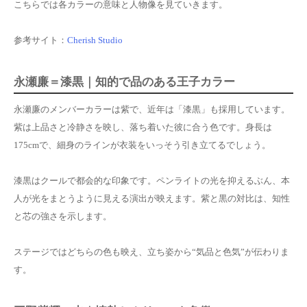
こちらでは各カラーの意味と人物像を見ていきます。
参考サイト：
Cherish Studio
永瀬廉＝漆黒｜知的で品のある王子カラー
永瀬廉のメンバーカラーは紫で、近年は「漆黒」も採用しています。
紫は上品さと冷静さを映し、落ち着いた彼に合う色です。身長は
175cmで、細身のラインが衣装をいっそう引き立てるでしょう。
漆黒はクールで都会的な印象です。ペンライトの光を抑えるぶん、本
人が光をまとうように見える演出が映えます。紫と黒の対比は、知性
と芯の強さを示します。
ステージではどちらの色も映え、立ち姿から“気品と色気”が伝わりま
す。