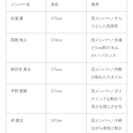
メンバー名
身長
備考
永瀬 廉
175cm
現メンバー／すら
りとした高身長
髙橋 海人
174cm
現メンバー／永瀬
と1cm差の“れん
かい”バランス
神宮寺 勇太
175cm
旧メンバー／均整
の取れたスタイル
平野 紫耀
171cm
旧メンバー／ダイ
ナミックな動きで
高さを感じさせる
岸 優太
167cm
旧メンバー／小柄
ながら表情と動き