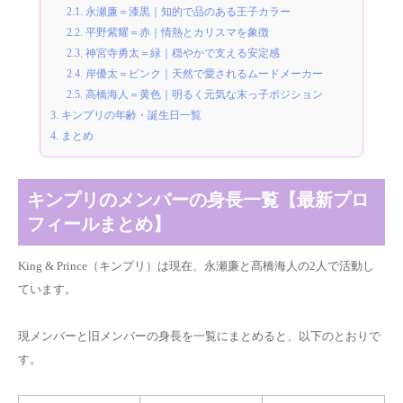
2.1.
永瀬廉＝漆黒｜知的で品のある王子カラー
2.2.
平野紫耀＝赤｜情熱とカリスマを象徴
2.3.
神宮寺勇太＝緑｜穏やかで支える安定感
2.4.
岸優太＝ピンク｜天然で愛されるムードメーカー
2.5.
高橋海人＝黄色｜明るく元気な末っ子ポジション
3.
キンプリの年齢・誕生日一覧
4.
まとめ
キンプリのメンバーの身長一覧【最新プロ
フィールまとめ】
King & Prince（キンプリ）は現在、永瀬廉と髙橋海人の2人で活動し
ています。
現メンバーと旧メンバーの身長を一覧にまとめると、以下のとおりで
す。