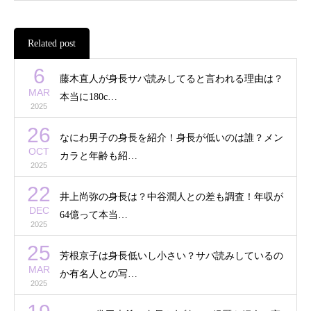
Related post
6
藤木直人が身長サバ読みしてると言われる理由は？
MAR
本当に180c…
2025
26
なにわ男子の身長を紹介！身長が低いのは誰？メン
OCT
カラと年齢も紹…
2025
22
井上尚弥の身長は？中谷潤人との差も調査！年収が
DEC
64億って本当…
2025
25
芳根京子は身長低いし小さい？サバ読みしているの
MAR
か有名人との写…
2025