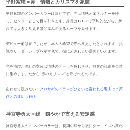
平野紫耀＝赤｜情熱とカリスマを象徴
平野紫耀のメンバーカラーは深紅です。赤は情熱とエネルギーを映
し、センターとして目を引きます。身長は171cmで平均的ながら、舞
台では大きく見えるほど厚みのあるムーブを見せます。
デビュー前は青でしたが、本人の希望で赤へ変更したとされます。挑
戦やリーダーシップを示す色で、彼にふさわしい選択といえます。
光を浴びた深紅の衣装は情熱のオーラを感じさせ、観客の視線を自然
に集めます。だから“赤のカリスマ”と呼ばれるのです。
あわせて読みたい：
クロサギのドラマがひどいと言われる理由は？原
作との違いも解説
神宮寺勇太＝緑｜穏やかで支える安定感
神宮寺勇太のメンバーカラーは、初期の緑から後にターコイズへ変わ