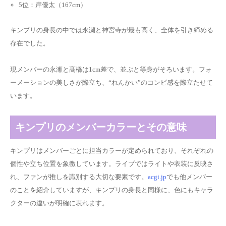
5位：岸優太（167cm）
キンプリの身長の中では永瀬と神宮寺が最も高く、全体を引き締める
存在でした。
現メンバーの永瀬と髙橋は1cm差で、並ぶと等身がそろいます。フォ
ーメーションの美しさが際立ち、“れんかい”のコンビ感を際立たせて
います。
キンプリのメンバーカラーとその意味
キンプリはメンバーごとに担当カラーが定められており、それぞれの
個性や立ち位置を象徴しています。ライブではライトや衣装に反映さ
れ、ファンが推しを識別する大切な要素です。
acgi.jp
でも他メンバー
のことを紹介していますが、キンプリの身長と同様に、色にもキャラ
クターの違いが明確に表れます。