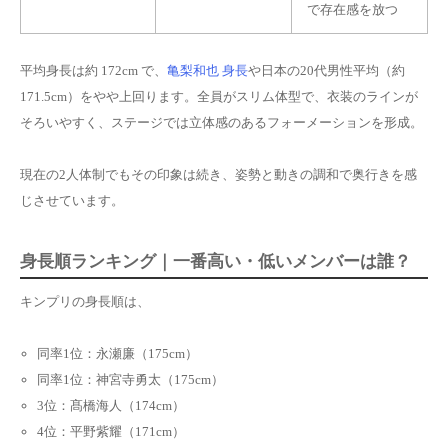
で存在感を放つ
平均身長は約 172cm で、
亀梨和也 身長
や日本の20代男性平均（約
171.5cm）をやや上回ります。全員がスリム体型で、衣装のラインが
そろいやすく、ステージでは立体感のあるフォーメーションを形成。
現在の2人体制でもその印象は続き、姿勢と動きの調和で奥行きを感
じさせています。
身長順ランキング｜一番高い・低いメンバーは誰？
キンプリの身長順は、
同率1位：永瀬廉（175cm）
同率1位：神宮寺勇太（175cm）
3位：髙橋海人（174cm）
4位：平野紫耀（171cm）