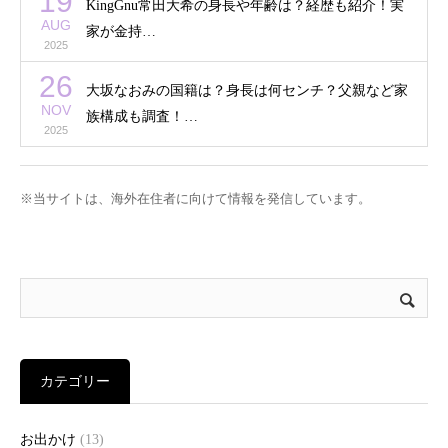
19
KingGnu常田大希の身長や年齢は？経歴も紹介！実
AUG
家が金持…
2025
26
大坂なおみの国籍は？身長は何センチ？父親など家
NOV
族構成も調査！…
2025
※当サイトは、海外在住者に向けて情報を発信しています。
カテゴリー
お出かけ
(13)