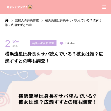
ーム
芸能人の身長体重
横浜流星は身長をサバ読んでいる？彼女は
Home
誰？広瀬すずとの噂…
Contact
2
NOV
芸能人の身長体重
136 view
2025
Sitemap
横浜流星は身長をサバ読んでいる？彼女は誰？広
瀬すずとの噂も調査！
Privacy Policy
About us
芸能人の身長体重