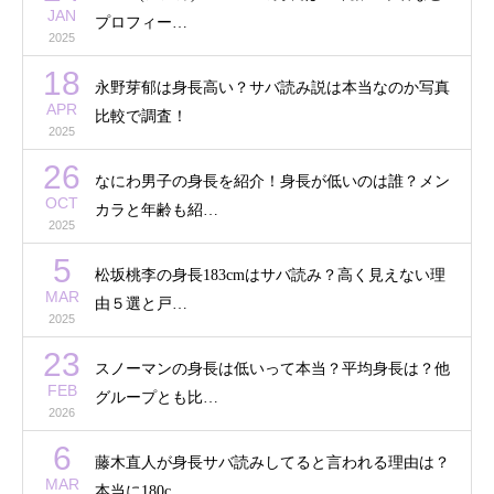
JAN
プロフィー…
2025
18
永野芽郁は身長高い？サバ読み説は本当なのか写真
APR
比較で調査！
2025
26
なにわ男子の身長を紹介！身長が低いのは誰？メン
OCT
カラと年齢も紹…
2025
5
松坂桃李の身長183cmはサバ読み？高く見えない理
MAR
由５選と戸…
2025
23
スノーマンの身長は低いって本当？平均身長は？他
FEB
グループとも比…
2026
6
藤木直人が身長サバ読みしてると言われる理由は？
MAR
本当に180c…