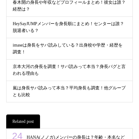
春木開の身長や年収などプロフィールまとめ！彼女は誰？
経歴は？
HeySayJUMPメンバーを身長順にまとめ！センターは誰？
脱退者いる？
imaseは身長をサバ読みしている？出身校や学歴・経歴を
調査！
京本大河の身長を調査！サバ読みって本当？身長バグと言
われる理由も
嵐は身長サバ読みって本当？平均身長も調査！他グループ
とも比較
Related post
24
HANA(ノノガ)メンバーの身長は？年齢・本名など