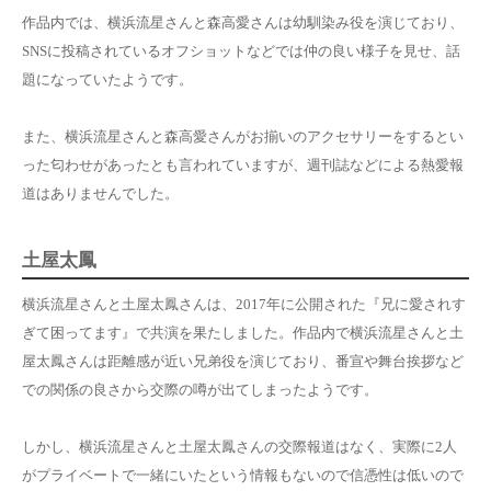
作品内では、横浜流星さんと森高愛さんは幼馴染み役を演じており、
SNSに投稿されているオフショットなどでは仲の良い様子を見せ、話
題になっていたようです。
また、横浜流星さんと森高愛さんがお揃いのアクセサリーをするとい
った匂わせがあったとも言われていますが、週刊誌などによる熱愛報
道はありませんでした。
土屋太鳳
横浜流星さんと土屋太鳳さんは、2017年に公開された『兄に愛されす
ぎて困ってます』で共演を果たしました。作品内で横浜流星さんと土
屋太鳳さんは距離感が近い兄弟役を演じており、番宣や舞台挨拶など
での関係の良さから交際の噂が出てしまったようです。
しかし、横浜流星さんと土屋太鳳さんの交際報道はなく、実際に2人
がプライベートで一緒にいたという情報もないので信憑性は低いので