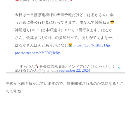
今日は一日ほぼ雨模様の天気予報だけど。はるかさんに会
うために藩公行列見に行ってきます。雨なんて関係ねぇ
神明通り(10:50)と本町通り(13:35)、2回行きます。はるか
さん、会津まつり9回目の参加だって。ありがてぇよなー。
はるかさんほんとありがとなし
https://t.co/NKtblg1Jgs
pic.twitter.com/bfcE9QHe6y
— すっつん
＠会津若松裏垢×インドアにんげん×やさしく
流れるじかん (@y_n_om)
September 22, 2024
午後から雨予報が出ていますので、無事開催されるのか気になるとこ
ろですね！