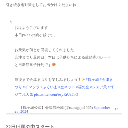
引き続き雨対策をしてお出かけくださいね！
おはようございます
本日(9/23)の鶴ヶ城です。
お天気が何とか回復してくれました…
会津まつり最終日、本日は子供たちによる鼓笛隊パレード
と日新館童子行列です
最後まで会津まつりを楽しみましょう！
#鶴ヶ城
#会津ま
つり
#イマソラ
#ふくいま
#空ネット
#福の空
#シェア天
#ゴ
ジてれ天気
pic.twitter.com/osyRrUz5hO
— 【鶴ヶ城公式】会津若松城 (@tsurugajo1965)
September
23, 2024
22日は雨の中スタート