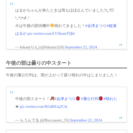
はるかちゃんが来たときは雨もほぼ止んでいました!!(,,ºᗜ​
º,,*)*ᕷ˖°
今は午後の部待機中
晴れてきました！
#会津まつり
#綾瀬
はるか
pic.twitter.com/LV3knmTQbl
— hikari(りん) (@hikarin326)
September 22, 2024
午後の部は曇りの中スタート
午後の藩公行列は、雨が上がって曇り晴れの中はじまりました！
午後の部スタート！
#会津まつり
#藩公行列
#晴れた
☀
pic.twitter.com/KGdKUq2Cfz
— らうんでる (@Buccaneer_55)
September 22, 2024