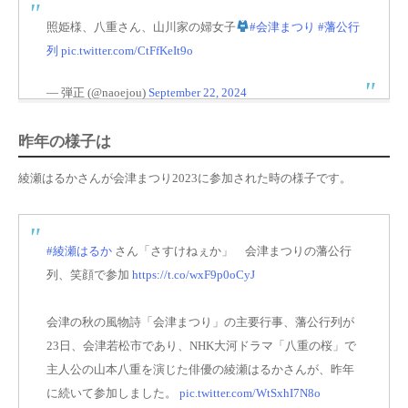
照姫様、八重さん、山川家の婦女子
#会津まつり
#藩公行
列
pic.twitter.com/CtFfKeIt9o
— 弾正 (@naoejou)
September 22, 2024
昨年の様子は
綾瀬はるかさんが会津まつり2023に参加された時の様子です。
#綾瀬はるか
さん「さすけねぇか」 会津まつりの藩公行
列、笑顔で参加
https://t.co/wxF9p0oCyJ
会津の秋の風物詩「会津まつり」の主要行事、藩公行列が
23日、会津若松市であり、NHK大河ドラマ「八重の桜」で
主人公の山本八重を演じた俳優の綾瀬はるかさんが、昨年
に続いて参加しました。
pic.twitter.com/WtSxhI7N8o