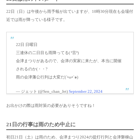
22日（日）は午後から雨予報
が出ていますが、10時30分現在も会場付
近では雨が降っている様子
です。
22日 日曜日
三連休の二日目も雨降ってる( º言º)
会津まつりがあるので、会津の実家に来たが、本当に開催
されるのか(・・?
雨の会津藩公行列は大変だ(´•ω•`๑)
— ジェット (@Sen_chan_Jet)
September 22, 2024
お出かけの際は雨対策の必要がありそうですね！
21日の行事は雨のため中止に
初日21日（土）は雨のため、会津まつり2024の提灯行列と会津磐梯山