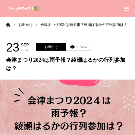
ーム
お出かけ
会津まつり2024は雨予報？綾瀬はるかの行列参加は？
Home
Contact
23
SEP
お出かけ
44 view
2024
会津まつり2024は雨予報？綾瀬はるかの行列参加
Sitemap
は？
Privacy Policy
About us
芸能人の身長体重