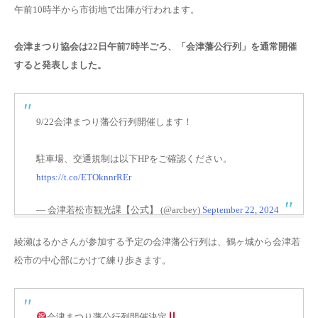
午前10時半から市街地で出陣が行われます。
会津まつり協会は22日午前7時半ごろ、「会津藩公行列」を通常開催
すると発表しました。
9/22会津まつり藩公行列開催します！
駐車場、交通規制は以下HPをご確認ください。
https://t.co/ETOknnrREr
— 会津若松市観光課【公式】 (@arcbey)
September 22, 2024
綾瀬はるかさんが参加する予定の会津藩公行列は、鶴ヶ城から会津若
松市の中心部にかけて練り歩きます。
会津まつり藩公行列開催決定