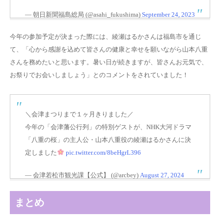
— 朝日新聞福島総局 (@asahi_fukushima)
September 24, 2023
今年の参加予定が決まった際には、綾瀬はるかさんは福島市を通じ
て、「心から感謝を込めて皆さんの健康と幸せを願いながら山本八重
さんを務めたいと思います。暑い日が続きますが、皆さんお元気で、
お祭りでお会いしましょう」とのコメントをされていました！
＼会津まつりまで１ヶ月きりました／
今年の「会津藩公行列」の特別ゲストが、NHK大河ドラマ
「八重の桜」の主人公・山本八重役の綾瀬はるかさんに決
定しました
pic.twitter.com/8beHgrL396
— 会津若松市観光課【公式】 (@arcbey)
August 27, 2024
まとめ