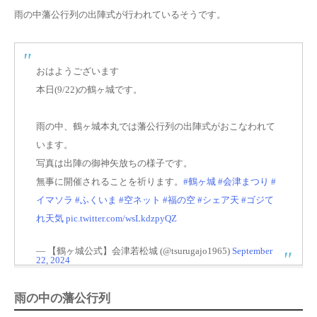
雨の中藩公行列の出陣式が行われている
そうです。
おはようございます
本日(9/22)の鶴ヶ城です。
雨の中、鶴ヶ城本丸では藩公行列の出陣式がおこなわれて
います。
写真は出陣の御神矢放ちの様子です。
無事に開催されることを祈ります。
#鶴ヶ城
#会津まつり
#
イマソラ
#ふくいま
#空ネット
#福の空
#シェア天
#ゴジて
れ天気
pic.twitter.com/wsLkdzpyQZ
— 【鶴ヶ城公式】会津若松城 (@tsurugajo1965)
September
22, 2024
雨の中の藩公行列