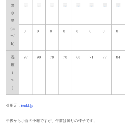
降
水
量
(m
0
0
0
0
0
0
0
0
m/
h)
湿
97
98
79
70
68
71
77
84
度
(
%
)
引用元：
tenki.jp
午後から小雨の予報ですが、午前は曇りの様子です。