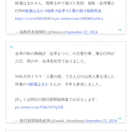
綾瀬はるかさん、雨降る中で届けた笑顔 福島・会津藩公
行列
#綾瀬はるか
#福島
#会津
#八重の桜
#福島民友
https://t.co/mXKiIXlIGA
pic.twitter.com/AMDsFyuOvx
— 福島民友新聞社 (@fminyu)
September 22, 2024
会津の秋の風物詩「会津まつり」の主要行事、藩公行列が
22日、雨の中、会津若松市でありました。
NHK大河ドラマ「八重の桜」で主人公の山本八重を演じた
俳優の
#綾瀬はるか
さんが、今年も参加しました。
詳しくは明日の朝日新聞福島版でお伝えします。
pic.twitter.com/VOk1WTqTtB
— 朝日新聞福島総局 (@asahi_fukushima)
September 22, 2024