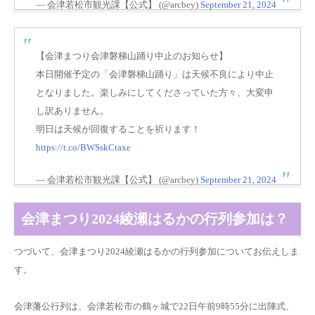
— 会津若松市観光課【公式】 (@arcbey)
September 21, 2024
【会津まつり会津磐梯山踊り中止のお知らせ】
本日開催予定の「会津磐梯山踊り」は天候不良により中止
となりました。楽しみにしてくださっていた方々、大変申
し訳ありません。
明日は天候が回復することを祈ります！
https://t.co/BWSskCtaxe
— 会津若松市観光課【公式】 (@arcbey)
September 21, 2024
会津まつり2024綾瀬はるかの行列参加は？
つづいて、会津まつり2024綾瀬はるかの行列参加についてお伝えしま
す。
会津藩公行列は、会津若松市の鶴ヶ城で22日午前9時55分に出陣式、