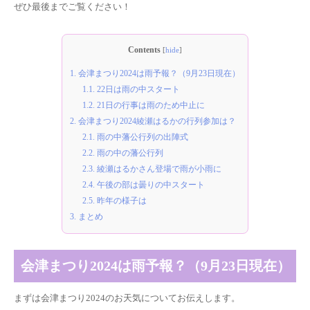
ぜひ最後までご覧ください！
Contents
[
hide
]
1.
会津まつり2024は雨予報？（9月23日現在）
1.1.
22日は雨の中スタート
1.2.
21日の行事は雨のため中止に
2.
会津まつり2024綾瀬はるかの行列参加は？
2.1.
雨の中藩公行列の出陣式
2.2.
雨の中の藩公行列
2.3.
綾瀬はるかさん登場で雨が小雨に
2.4.
午後の部は曇りの中スタート
2.5.
昨年の様子は
3.
まとめ
会津まつり2024は雨予報？（9月23日現在）
まずは会津まつり2024のお天気についてお伝えします。