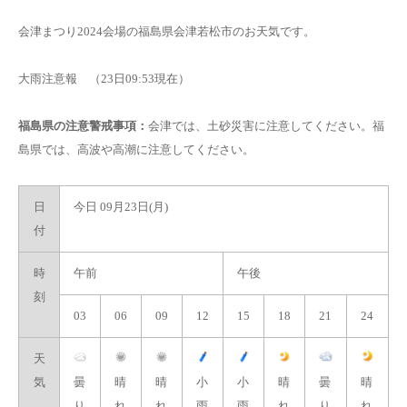
会津まつり2024会場の福島県会津若松市のお天気です。
大雨注意報
（23日09:53現在）
福島県の注意警戒事項：
会津では、土砂災害に注意してください。福
島県では、高波や高潮に注意してください。
日
今日 09月23日(月)
付
時
午前
午後
刻
03
06
09
12
15
18
21
24
天
気
曇
晴
晴
小
小
晴
曇
晴
り
れ
れ
雨
雨
れ
り
れ