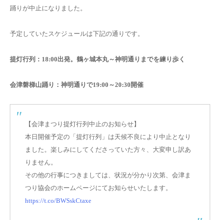
踊りが中止になりました。
予定していたスケジュールは下記の通りです。
提灯行列：18:00出発。鶴ヶ城本丸～神明通りまでを練り歩く
会津磐梯山踊り：神明通りで19:00～20:30開催
【会津まつり提灯行列中止のお知らせ】
本日開催予定の「提灯行列」は天候不良により中止となり
ました。楽しみにしてくださっていた方々、大変申し訳あ
りません。
その他の行事につきましては、状況が分かり次第、会津ま
つり協会のホームページにてお知らせいたします。
https://t.co/BWSskCtaxe