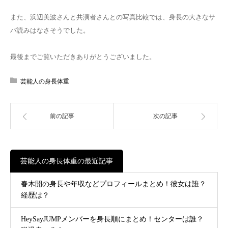
また、浜辺美波さんと共演者さんとの写真比較では、身長の大きなサ
バ読みはなさそうでした。
最後までご覧いただきありがとうございました。
芸能人の身長体重
前の記事
次の記事
芸能人の身長体重の最近記事
春木開の身長や年収などプロフィールまとめ！彼女は誰？
経歴は？
HeySayJUMPメンバーを身長順にまとめ！センターは誰？