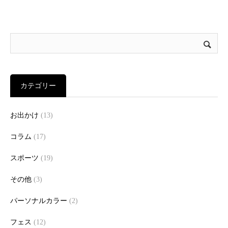
カテゴリー
お出かけ
(13)
コラム
(17)
スポーツ
(19)
その他
(3)
パーソナルカラー
(2)
フェス
(12)