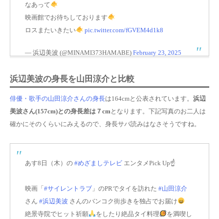
なあって
映画館でお待ちしております
ロスまたいきたい
pic.twitter.com/fGVEM4d1k8
— 浜辺美波 (@MINAMI373HAMABE)
February 23, 2025
浜辺美波の身長を山田涼介と比較
俳優・歌手の山田涼介さんの身長
は164cmと公表されています。
浜辺
美波さん(157cm)との身長差は７cm
となります。下記写真のお二人は
確かにそのくらいにみえるので、身長サバ読みはなさそうですね。
あす8日（木）の
#めざましテレビ
エンタメPick Up☝️
映画「
#サイレントラブ
」のPRでタイを訪れた
#山田涼介
さん
#浜辺美波
さんのバンコク街歩きを独占でお届け
絶景寺院でヒット祈願
をしたり絶品タイ料理
を満喫し