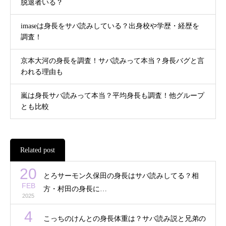
脱退者いる？
imaseは身長をサバ読みしている？出身校や学歴・経歴を
調査！
京本大河の身長を調査！サバ読みって本当？身長バグと言
われる理由も
嵐は身長サバ読みって本当？平均身長も調査！他グループ
とも比較
Related post
20
とろサーモン久保田の身長はサバ読みしてる？相
FEB
方・村田の身長に…
2025
4
こっちのけんとの身長体重は？サバ読み説と兄弟の