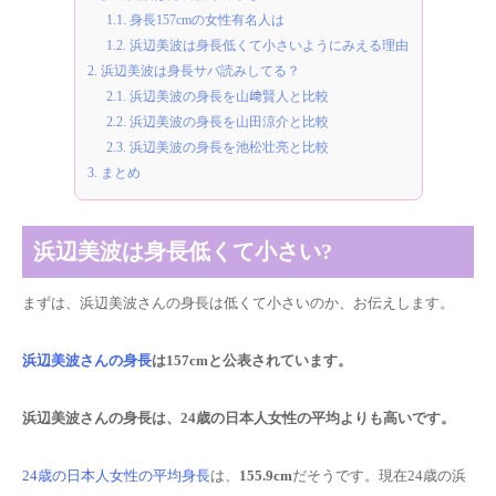
1.1.
身長157cmの女性有名人は
1.2.
浜辺美波は身長低くて小さいようにみえる理由
2.
浜辺美波は身長サバ読みしてる？
2.1.
浜辺美波の身長を山﨑賢人と比較
2.2.
浜辺美波の身長を山田涼介と比較
2.3.
浜辺美波の身長を池松壮亮と比較
3.
まとめ
浜辺美波は身長低くて小さい?
まずは、浜辺美波さんの身長は低くて小さいのか、お伝えします。
浜辺美波さんの身長
は157cmと公表されています。
浜辺美波さんの身長は、24歳の日本人女性の平均よりも高いです。
24歳の日本人女性の平均身長
は、
155.9cm
だそうです。現在24歳の浜