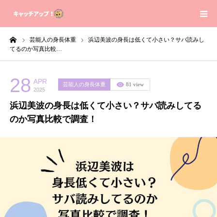
ーム
芸能人の身長体重
浜辺美波の身長は低くて小さい？サバ読みし
Home
てるのか写真比較…
Contact
28
APR
芸能人の身長体重
81 view
2025
Sitemap
浜辺美波の身長は低くて小さい？サバ読みしてる
のか写真比較で調査！
Privacy Policy
About us
芸能人の身長体重