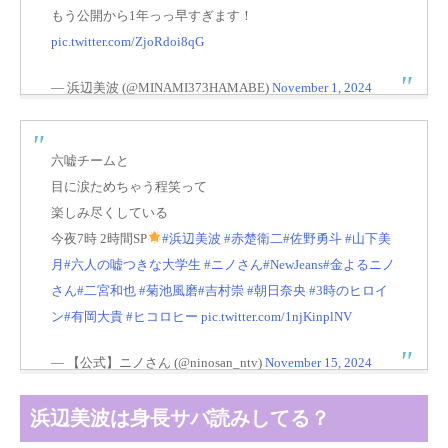
もう公開から1年っっ早すぎます！
pic.twitter.com/ZjoRdoi8qG
— 浜辺美波 (@MINAMI373HAMABE)
November 1, 2024
六嘘チームと
目に涙ためちゃう程笑って
楽しみ尽くしている
今夜7時 2時間SP
#浜辺美波
#赤楚衛二
#佐野勇斗
#山下美
月
#六人の嘘つきな大学生
#ニノさん
#NewJeans
#金よるニノ
さん
#二宮和也
#菊池風磨
#吉村崇
#朝日奈央
#3時のヒロイ
ン
#有岡大貴
#ヒコロヒー
pic.twitter.com/1njKinplNV
— 【公式】ニノさん (@ninosan_ntv)
November 15, 2024
浜辺美波は身長サバ読みしてる？