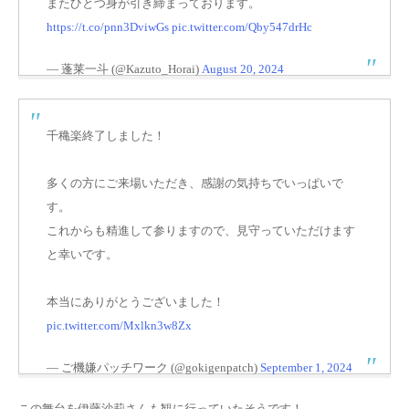
またひとつ身が引き締まっております。
https://t.co/pnn3DviwGs
pic.twitter.com/Qby547drHc
— 蓬莱一斗 (@Kazuto_Horai)
August 20, 2024
千穐楽終了しました！
多くの方にご来場いただき、感謝の気持ちでいっぱいで
す。
これからも精進して参りますので、見守っていただけます
と幸いです。
本当にありがとうございました！
pic.twitter.com/Mxlkn3w8Zx
— ご機嫌パッチワーク (@gokigenpatch)
September 1, 2024
この舞台を
伊藤沙莉さんも観に行っていた
そうです！