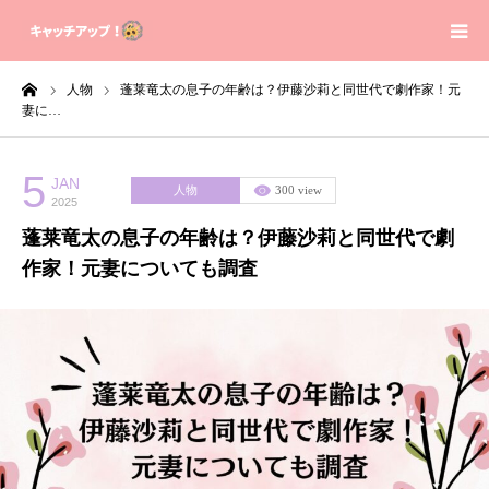
ーム
人物
蓬莱竜太の息子の年齢は？伊藤沙莉と同世代で劇作家！元
Home
妻に…
Contact
5
JAN
人物
300 view
2025
Sitemap
蓬莱竜太の息子の年齢は？伊藤沙莉と同世代で劇
作家！元妻についても調査
Privacy Policy
About us
芸能人の身長体重