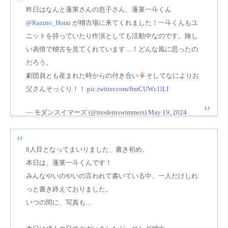
昨日はなんと蓬莱さんの息子さん、蓬莱一斗くん
@Kazuto_Horai
が稽古場に来てくれました！一斗くんもユ
ニットを持っていたり作演としても活動中なのです。険し
い表情で稽古を見てくれています…！どんな風に思ったの
だろう。
劇団員とも産まれた時からの付き合い
そしてなによりお
父さんそっくり！！
pic.twitter.com/6mCUWc1lLI
— モダンスイマーズ (@modernswimmers)
May 19, 2024
8人目となってまいりました、書き初め。
本日は、蓬莱一斗くんです！
みんなやいのやいの言われて書いている中、一人だけしれ
っと書き終えておりました。
いつの間に、写真も…