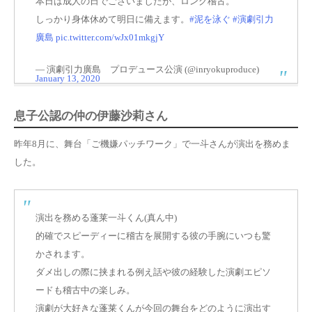
本日は成人の日でございましたが、ロング稽古。
しっかり身体休めて明日に備えます。
#泥を泳ぐ
#演劇引力
廣島
pic.twitter.com/wJx01mkgjY
— 演劇引力廣島 プロデュース公演 (@inryokuproduce)
January 13, 2020
息子公認の仲の伊藤沙莉さん
昨年8月に、舞台「ご機嫌パッチワーク」で一斗さんが演出を務めま
した。
演出を務める蓬莱一斗くん(真ん中)
的確でスピーディーに稽古を展開する彼の手腕にいつも驚
かされます。
ダメ出しの際に挟まれる例え話や彼の経験した演劇エピソ
ードも稽古中の楽しみ。
演劇が大好きな蓬莱くんが今回の舞台をどのように演出す