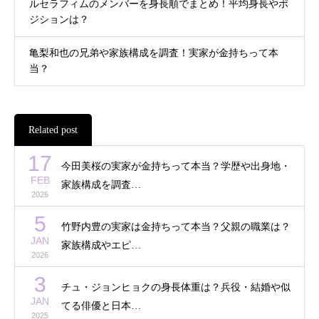
ルセラフィムのメンバーを身長順でまとめ！平均身長やポ
ジションは？
亀梨和也の兄弟や家族構成を調査！実家が金持ちって本
当？
Related post
17
今田美桜の実家が金持ちって本当？学歴や出身地・
FEB
家族構成を調査…
2026
5
竹野内豊の実家は金持ちって本当？父親の職業は？
JAN
家族構成やエピ…
2026
3
チュ・ジョンヒョクの身長体重は？兵役・結婚や似
JAN
てる俳優と日本…
2025