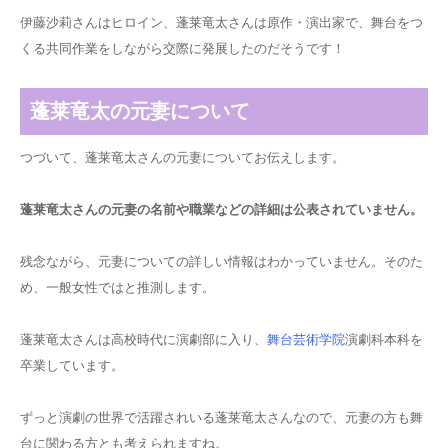
伊藤沙莉さんはヒロイン、蓬莱竜太さんは原作・演出家で、舞台をつ
くる共同作業をしながら交際に発展したのだそうです！
蓬莱竜太の元妻について
つづいて、蓬莱竜太さんの元妻についてお伝えします。
蓬莱竜太さんの元妻の名前や
職業
などの詳細は公表されていません。
残念ながら、元妻についての詳しい情報はわかっていません。そのた
め、
一般女性ではと推測
します。
蓬莱竜太さんは高校時代に演劇部に入り、
舞台芸術学院
演劇科本科を
卒業しています。
ずっと演劇の世界で活躍されいる蓬莱竜太さんなので、元妻の方も舞
台に関わる方とも考えられますね。