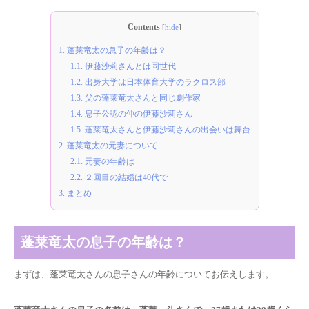
Contents
[
hide
]
1.
蓬莱竜太の息子の年齢は？
1.1.
伊藤沙莉さんとは同世代
1.2.
出身大学は日本体育大学のラクロス部
1.3.
父の蓬莱竜太さんと同じ劇作家
1.4.
息子公認の仲の伊藤沙莉さん
1.5.
蓬莱竜太さんと伊藤沙莉さんの出会いは舞台
2.
蓬莱竜太の元妻について
2.1.
元妻の年齢は
2.2.
２回目の結婚は40代で
3.
まとめ
蓬莱竜太の息子の年齢は？
まずは、蓬莱竜太さんの息子さんの年齢についてお伝えします。