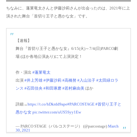
ちなみに、蓬莱竜太さんと伊藤沙莉さんが出会ったのは、2021年に上
演された舞台「首切り王子と愚かな女」です。
【速報】
舞台『首切り王子と愚かな女』6/15(火)～7/4(日)PARCO劇
場 (ほか各地公演あり)にて上演決定！
作・演出
#蓬莱竜太
出演
#井上芳雄
#伊藤沙莉
#高橋努
#入山法子
#太田緑ロラ
ンス
#石田佳央
#和田琢磨
#若村麻由美
ほか
詳細→
https://t.co/hDkrdd9ape
#PARCOSTAGE
#首切り王子と
愚かな女
pic.twitter.com/uUS5Syy1Ew
— PARCO STAGE（パルコステージ） (@parcostage)
March
30, 2021