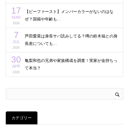
17
【ビーファースト】メンバーカラーがないのはな
MAR
ぜ？国籍や年齢も…
2026
7
芦田愛菜は身長サバ読みしてる？噂の鈴木福との身
JUL
長差についても…
2025
30
亀梨和也の兄弟や家族構成を調査！実家が金持ちっ
APR
て本当？
2026
カテゴリー