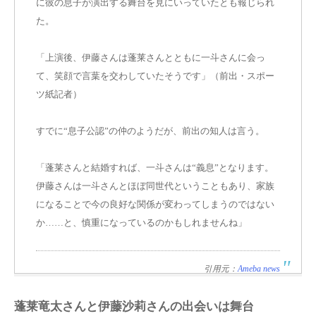
に彼の息子が演出する舞台を見にいっていたとも報じられ
た。
「上演後、伊藤さんは蓬莱さんとともに一斗さんに会っ
て、笑顔で言葉を交わしていたそうです」（前出・スポー
ツ紙記者）
すでに
“息子公認”の仲のよう
だが、前出の知人は言う。
「蓬莱さんと結婚すれば、一斗さんは“義息”となります。
伊藤さんは一斗さんとほぼ同世代ということもあり、家族
になることで今の良好な関係が変わってしまうのではない
か……と、慎重になっているのかもしれませんね」
引用元：
Ameba news
蓬莱竜太さんと伊藤沙莉さんの出会いは舞台