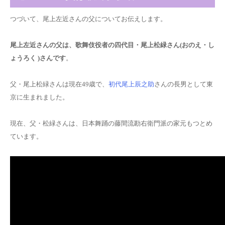
つづいて、尾上左近さんの父についてお伝えします。
尾上左近さんの父は、歌舞伎役者の四代目・尾上松緑さん(おのえ・し
ょうろく )さんです
。
父・尾上松緑さんは現在49歳で、
初代尾上辰之助
さんの長男として東
京に生まれました。
現在、父・松緑さんは、日本舞踊の藤間流勘右衛門派の家元もつとめ
ています。