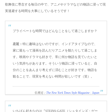
歌舞伎に専念する毎日の中で、アニメやドラマなどの物語に浸って現
実逃避する時間を大事にしているそうです！
プライベートな時間ではどんなことをして過ごしますか？
左近：
特に趣味はないのですが、
インドアタイプなので、
家に籠もって漫画を読んだりアニメを観たり
して過ごしま
す。映画やドラマも好きで、常に何か物語を見ていたいと
いう気持ちがあります。そういう物語に浸っていると、自
分のことをあんまり考えずに済むことが好きです。物語を
観ることで、現実を考えない時間が欲しいです（笑）。
引用元：
The New York Times Style Magazine : Japan
いちばん好きなのは『STEINS;GATE（シュタインズ・ゲー