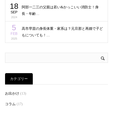
18
阿部一二三の父親は若い&かっこいい消防士！身
SEP
長・年齢…
2024
5
高市早苗の身長体重・家系は？元旦那と再婚で子ど
FEB
もについても！…
2025
カテゴリー
お出かけ
(13)
コラム
(17)