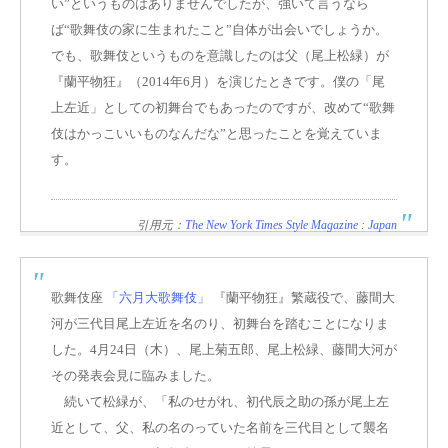
い”というものはありませんでしたが、強いて言うなら
ば“歌舞伎の家に生まれたこと”自体が出会いでしょうか。
でも、歌舞伎というものを意識したのは父（尾上松緑）が
『蘭平物狂』（2014年6月）を演じたときです。僕の「尾
上左近」としての初舞台でもあったのですが、改めて“歌舞
伎はかっこいいものなんだな”と思ったことを覚えていま
す。
引用元：
The New York Times Style Magazine : Japan
歌舞伎座
「六月大歌舞伎」
『蘭平物狂』繁蔵役で、藤間大
河が三代目尾上左近を名のり、初舞台を踏むことになりま
した。4月24日（木）、尾上菊五郎、尾上松緑、藤間大河が
その発表会見に臨みました。
続いて
松緑が、「私のせがれ、初代辰之助の孫が尾上左
近として、父、私の名のっていた名前を三代目として襲名