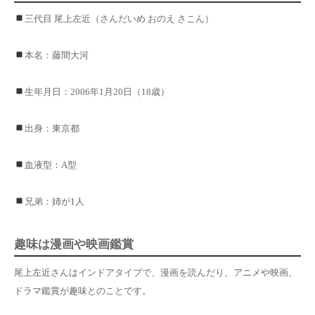
三代目 尾上左近（さんだいめ おのえ さこん）
本名：藤間大河
生年月日：2006年1月20日（18歳）
出身：東京都
血液型：A型
兄弟：姉が1人
趣味は漫画や映画鑑賞
尾上左近さんはインドアタイプで、漫画を読んだり、アニメや映画、
ドラマ鑑賞が趣味とのことです。