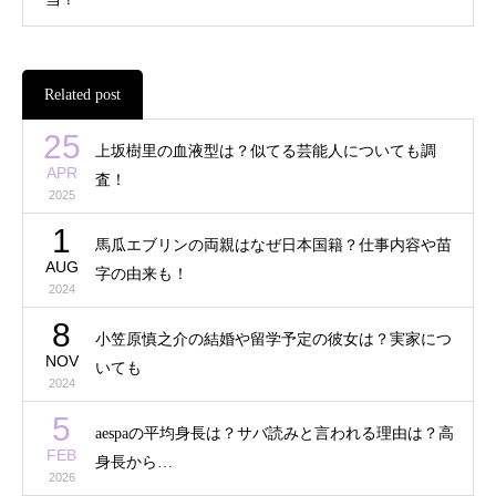
Related post
25
上坂樹里の血液型は？似てる芸能人についても調
APR
査！
2025
1
馬瓜エブリンの両親はなぜ日本国籍？仕事内容や苗
AUG
字の由来も！
2024
8
小笠原慎之介の結婚や留学予定の彼女は？実家につ
NOV
いても
2024
5
aespaの平均身長は？サバ読みと言われる理由は？高
FEB
身長から…
2026