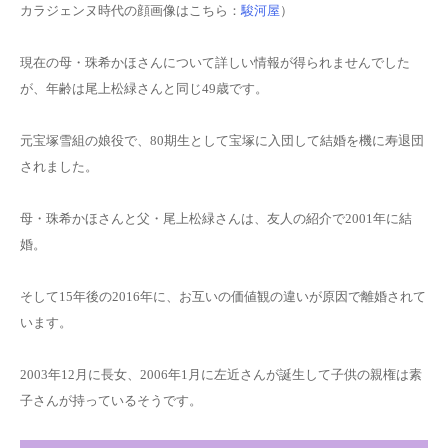
カラジェンヌ
時代
の顔
画像
はこちら：
駿河屋
）
現在の母・珠希かほさんについて詳しい情報が得られませんでした
が、年齢は尾上松緑さんと同じ49歳です。
元宝塚雪組の娘役で、80期生として宝塚に入団して結婚を機に寿退団
されました。
母・珠希かほさんと父・尾上松緑さんは、友人の紹介で2001年に結
婚。
そして15年後の2016年に、お互いの価値観の違いが原因で離婚されて
います。
2003年12月に長女、2006年1月に左近さんが誕生して子供の親権は素
子さんが持っているそうです。