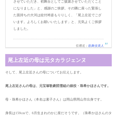
させていただき、初舞台としてご披露させていただくこと
になりました」と、感謝のご挨拶。その隣に座った緊張し
た面持ちの大河は紋付袴姿もりりしく、「尾上左近でござ
います。よろしくお願いいたします」と、元気よくご挨拶
しました。
引用元：
歌舞伎美人
尾上左近の母は元タカラジェンヌ
そして、尾上左近さんの母についてお伝えします。
尾上左近さんの母は、元宝塚歌劇団雪組の娘役・珠希かほさんです。
母・珠希かほさん（本名は素子さん）は岡山県岡山市出身です。
身長は159cmで、6月生まれのかに座だそうです。（
珠希かほさんの
タ