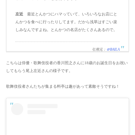
左近
最近とんかつにハマっていて、いろいろなお店にと
んかつを食べに行ったりしてます。だから浅草はすごい楽
しみなんですよね。とんかつの名店がたくさんあるので。
引用元：
＠BAILA
こちらは俳優・歌舞伎役者の香川照之さんに18歳のお誕生日をお祝い
してもらう尾上左近さんの様子です。
歌舞伎役者さんたちが集まる料亭は趣があって素敵そうですね！