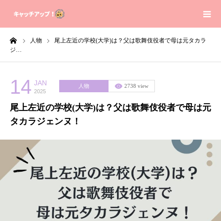
ーム
人物
尾上左近の学校(大学)は？父は歌舞伎役者で母は元タカラ
Home
ジ…
Contact
14
JAN
人物
2738 view
2025
Sitemap
尾上左近の学校(大学)は？父は歌舞伎役者で母は元
タカラジェンヌ！
Privacy Policy
About us
芸能人の身長体重