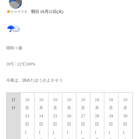
0
明日 10月22日(火)
雨時々曇
28℃ / 22℃100%
今夜は、諦めたほうがよさそう
日
10
10
10
10
10
10
10
10
付
月
月
月
月
月
月
月
月
23
24
25
26
27
28
29
30
日
日
日
日
日
日
日
日
(
(
(
(
(
(
(
(