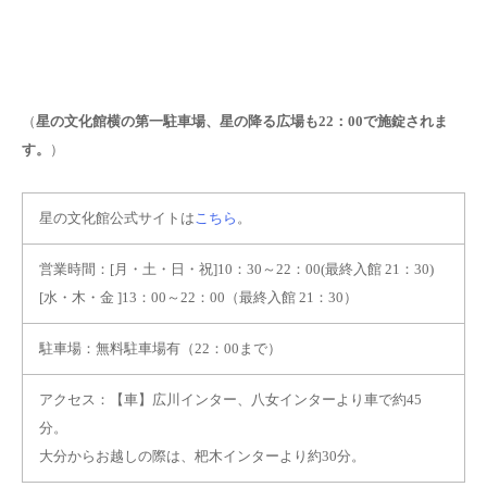
（
星の文化館横の第一駐車場、星の降る広場も22：00で施錠されま
す。
）
星の文化館公式サイトは
こちら
。
営業時間：[月・土・日・祝]10：30～22：00(最終入館 21：30)
[水・木・金 ]13：00～22：00（最終入館 21：30）
駐車場：無料駐車場有（22：00まで）
アクセス：【車】広川インター、八女インターより車で約45
分。
大分からお越しの際は、杷木インターより約30分。