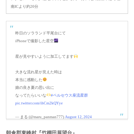
南ICより約20分
昨日のソラランド平尾台にて
iPhoneで撮影した星空
星が見やすいように加工してます
大きな流れ星が見えた時は
本当に感動した
娘の良き夏の思い出に
なってたらいいな
#ペルセウス座流星群
pic.twitter.com/ihCm2kQYye
— まる (@maru_panman777)
August 12, 2024
朝倉郡東峰村『竹棚田展望台』