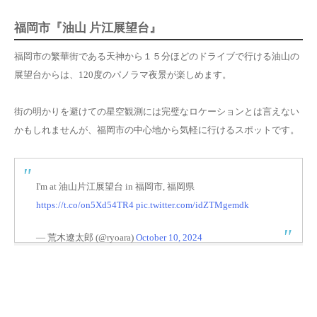
福岡市『
油山 片江展望台
』
福岡市の繁華街である天神から１５分ほどのドライブで行ける油山の
展望台からは、120度のパノラマ夜景が楽しめます。
街の明かりを避けての星空観測には完璧なロケーションとは言えない
かもしれませんが、福岡市の中心地から気軽に行けるスポットです。
I'm at 油山片江展望台 in 福岡市, 福岡県
https://t.co/on5Xd54TR4
pic.twitter.com/idZTMgemdk
— 荒木遼太郎 (@ryoara)
October 10, 2024