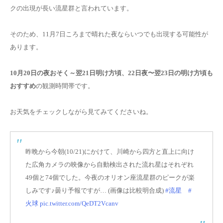
クの出現が長い流星群と言われています。
そのため、11月7日ころまで晴れた夜ならいつでも出現する可能性が
あります。
10月20日の夜おそく～翌21日明け方頃、22日夜〜翌23日の明け方頃も
おすすめ
の観測時間帯です。
お天気をチェックしながら見てみてくださいね。
昨晩から今朝(10/21)にかけて、川崎から四方と直上に向け
た広角カメラの映像から自動検出された流れ星はそれぞれ
49個と74個でした。今夜のオリオン座流星群のピークが楽
しみです♪曇り予報ですが… (画像は比較明合成)
#流星
#
火球
pic.twitter.com/QeDT2Vcanv