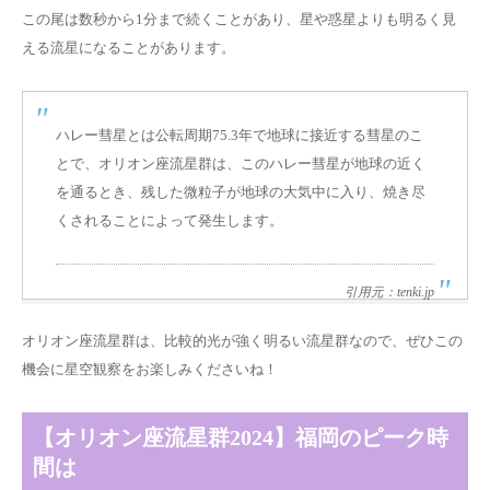
この尾は数秒から1分まで続くことがあり、星や惑星よりも明るく見
える流星になることがあります。
ハレー彗星とは公転周期75.3年で地球に接近する彗星のこ
とで、オリオン座流星群は、このハレー彗星が地球の近く
を通るとき、残した微粒子が地球の大気中に入り、焼き尽
くされることによって発生します。
引用元：tenki.jp
オリオン座流星群は、比較的光が強く明るい流星群なので、ぜひこの
機会に星空観察をお楽しみくださいね！
【オリオン座流星群2024】福岡のピーク時
間は