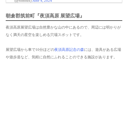
(@tohodx)
June 4, 2024
朝倉郡筑前町『
夜須高原 展望広場
』
夜須高原展望広場は自然豊かな山の中にあるので、周辺には明かりが
なく満天の星空を楽しめる穴場スポットです。
展望広場から車で10分ほどの
夜須高原記念の森
には、遊具がある広場
や遊歩道など、気軽に自然にふれることのできる施設があります。