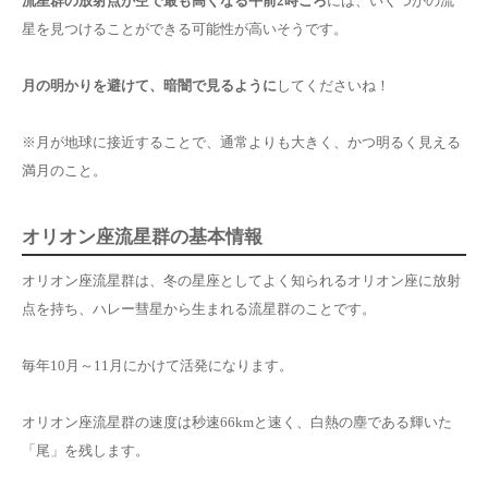
流星群の放射点が空で最も高くなる午前2時ごろ
には、いくつかの流
星を見つけることができる可能性が高いそうです。
月の明かりを避けて、暗闇で見るように
してくださいね！
※月が地球に接近することで、通常よりも大きく、かつ明るく見える
満月のこと。
オリオン座流星群の基本情報
オリオン座流星群は、冬の星座としてよく知られるオリオン座に放射
点を持ち、ハレー彗星から生まれる流星群のことです。
毎年10月～11月にかけて活発になります。
オリオン座流星群の速度は秒速66kmと速く、白熱の塵である輝いた
「尾」を残します。