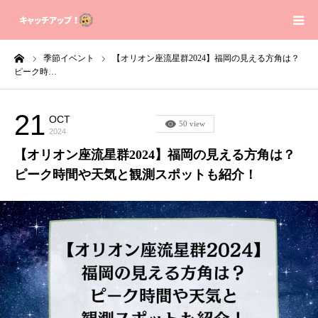
ーム
季節イベント
【オリオン座流星群2024】福岡の見える方角は？
Home
ピーク時…
Contact
21
OCT
季節イベント
50 view
2024
Sitemap
【オリオン座流星群2024】福岡の見える方角は？
ピーク時間や天気と観測スポットも紹介！
Privacy Policy
About us
芸能人の身長体重