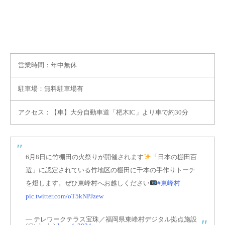
営業時間：年中無休
駐車場：無料駐車場有
アクセス：【車】大分自動車道「杷木IC」より車で約30分
6月8日に竹棚田の火祭りが開催されます
「日本の棚田百
選」に認定されている竹地区の棚田に千本の手作りトーチ
を燈します。ぜひ東峰村へお越しください
#東峰村
pic.twitter.com/oT5kNPJzew
— テレワークテラス宝珠／福岡県東峰村デジタル拠点施設