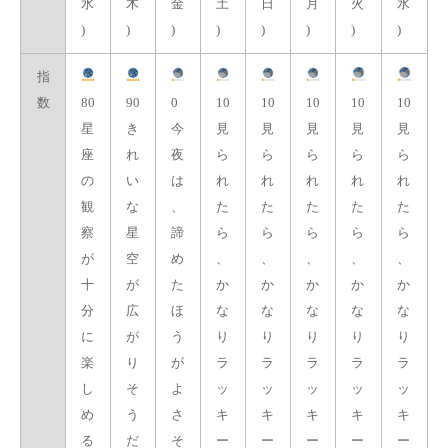
水
木
金
土
日
月
火
水
)
)
)
)
)
)
)
)
指
数
80
90
0
10
10
10
10
10
星
き
今
見
見
見
見
見
座
れ
夜
ら
ら
ら
ら
ら
の
い
は
れ
れ
れ
れ
れ
観
な
、
た
た
た
た
た
察
星
諦
ら
ら
ら
ら
ら
が
空
め
、
、
、
、
、
十
が
た
か
か
か
か
か
分
広
ほ
な
な
な
な
な
に
が
う
り
り
り
り
り
楽
り
が
ラ
ラ
ラ
ラ
ラ
し
そ
よ
ッ
ッ
ッ
ッ
ッ
め
う
さ
キ
キ
キ
キ
キ
る
だ
そ
ー
ー
ー
ー
ー