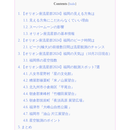
Contents
[
hide
]
1.
【オリオン座流星群2024】福岡の見える方角は
1.1.
見える方角にこだわらなくていい理由
1.2.
スーパームーンの影響
1.3.
オリオン座流星群の基本情報
2.
【オリオン座流星群2024】福岡のピーク時間は
2.1.
ピーク(極大)の前後数日間は流星観測のチャンス
3.
【オリオン座流星群2024】福岡の天気は（10月21日現在）
3.1.
福岡県の星空指数
4.
【オリオン座流星群2024】福岡の観測スポット7選
4.1.
八女市星野村『星の文化館』
4.2.
糟屋郡篠栗町『米ノ山展望台』
4.3.
北九州市小倉南区『平尾台』
4.4.
朝倉郡東峰村『竹棚田展望台』
4.5.
朝倉郡筑前町『夜須高原 展望広場』
4.6.
福津市『大峰山自然公園 』
4.7.
福岡市『油山 片江展望台』
4.8.
星空観測のポイント
5.
まとめ