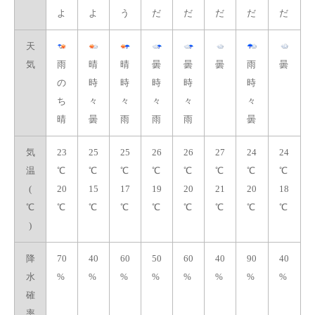
よ
よ
う
だ
だ
だ
だ
だ
天
気
雨
晴
晴
曇
曇
曇
雨
曇
の
時
時
時
時
時
ち
々
々
々
々
々
晴
曇
雨
雨
雨
曇
気
23
25
25
26
26
27
24
24
温
℃
℃
℃
℃
℃
℃
℃
℃
(
20
15
17
19
20
21
20
18
℃
℃
℃
℃
℃
℃
℃
℃
℃
)
降
70
40
60
50
60
40
90
40
水
%
%
%
%
%
%
%
%
確
率