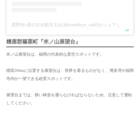
星野村⭐︎星の文化館天文台(@hoshibun_staff)がシェアした投稿
糟屋郡篠栗町『米ノ山展望台』
米ノ山展望台は、福岡の代表的な星空スポットです。
標高594mに位置する展望台は、視界を遮るものがなく、博多湾や福岡
市内が一望できる絶景スポットです。
展望台までは、
狭い林道を通らなければならないため、注意して運転
してください。