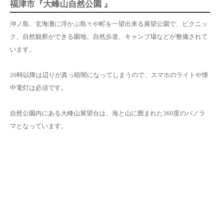
福津市『大峰山自然公園 』
沖ノ島、玄海灘に浮かぶ島々や町を一望出来る展望公園で、ピクニッ
ク、自然観察ができる園地、自然歩道、キャンプ場などが整備されて
います。
20時以降は辺りが真っ暗闇になってしまうので、
スマホのライトや懐
中電灯は必須
です。
自然公園内にある大峰山展望台は、海と山に囲まれた360度のパノラ
マとなっています。