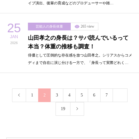
イブ演出、後輩の育成などのプロデューサーや雑…
25
265 view
芸能人の身長体重
JAN
山田孝之の身長は？サバ読んでいるって
2026
本当？体重の推移も調査！
俳優として圧倒的な存在感を放つ山田孝之。シリアスからコメ
ディまで自在に演じ分ける一方で、「身長って実際どれく…
1
2
3
4
5
6
7
…
19