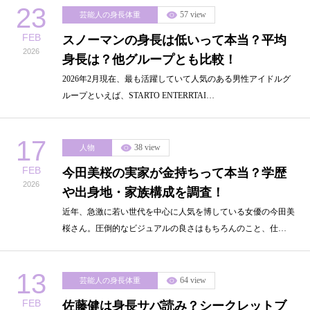
23
57 view
芸能人の身長体重
FEB
スノーマンの身長は低いって本当？平均
2026
身長は？他グループとも比較！
2026年2月現在、最も活躍していて人気のある男性アイドルグ
ループといえば、STARTO ENTERRTAI…
17
38 view
人物
FEB
今田美桜の実家が金持ちって本当？学歴
2026
や出身地・家族構成を調査！
近年、急激に若い世代を中心に人気を博している女優の今田美
桜さん。圧倒的なビジュアルの良さはもちろんのこと、仕…
13
64 view
芸能人の身長体重
FEB
佐藤健は身長サバ読み？シークレットブ