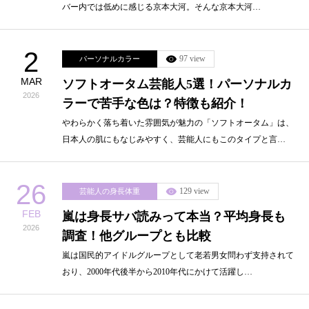
バー内では低めに感じる京本大河。そんな京本大河…
2
97 view
パーソナルカラー
MAR
ソフトオータム芸能人5選！パーソナルカ
2026
ラーで苦手な色は？特徴も紹介！
やわらかく落ち着いた雰囲気が魅力の「ソフトオータム」は、
日本人の肌にもなじみやすく、芸能人にもこのタイプと言…
26
129 view
芸能人の身長体重
FEB
嵐は身長サバ読みって本当？平均身長も
2026
調査！他グループとも比較
嵐は国民的アイドルグループとして老若男女問わず支持されて
おり、2000年代後半から2010年代にかけて活躍し…