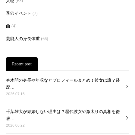
人物
(63)
季節イベント
(7)
曲
(4)
芸能人の身長体重
(66)
Recent post
春木開の身長や年収などプロフィールまとめ！彼女は誰？経
歴…
2026.07.16
千葉雄大が結婚しない理由は？歴代彼女や激太りの真相を徹
底…
2026.06.22