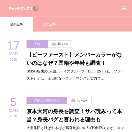
最新記事
人気記事
Home
17
Contact
46 view
人物
MAR
【ビーファースト】メンバーカラーがな
Sitemap
2026
いのはなぜ？国籍や年齢も調査！
BMSG所属の6人組ボーイズグループ「BE:FIRST（ビーファー
Privacy Policy
スト）」は、圧倒的なパフォーマンスと実力で…
About us
5
75 view
芸能人の身長体重
芸能人の身長体重
MAR
京本大河の身長を調査！サバ読みって本
2026
当？身長バグと言われる理由も
大男集団と呼ばれるほど高身長揃いのSixTONESですが、メン