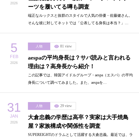
2026
ーツを履いてる噂も調査
端正なルックスと抜群のスタイルで人気の俳優・佐藤健さん。
そんな彼に対してネットでは「公表してる身長は本当？」…
5
81 view
人物
FEB
aespaの平均身長は？サバ読みと言われる
2026
理由は？高身長から紹介！
この記事では、韓国アイドルグループ・aespa（エスパ）の平均
身長について調べてみました。また、aespaを…
31
29 view
人物
JAN
大倉忠義の学歴は高卒？実家は大手焼鳥
2026
屋？家族構成や関係性を調査
SUPEREIGHTのドラムとして活躍する大倉忠義。最近では、ラ