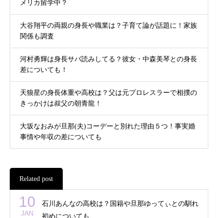
メリカ留学中？
大谷翔平の両親の身長や職業は？子育て論が話題に！家族
関係も調査
河村勇輝は身長サバ読みしてる？彼女・中森美琴との身長
差についても！
天狼星の身長体重や高校は？父は元プロレスラーで相撲の
きっかけは叔父の朝青龍！
大坂なおみが旦那(夫)コーデーと別れた理由５つ！事実婚
事情や年収の差についても
Related post
10
石川あんなの高校は？国籍や旦那ゆってぃとの馴れ
JAN
初めについても…