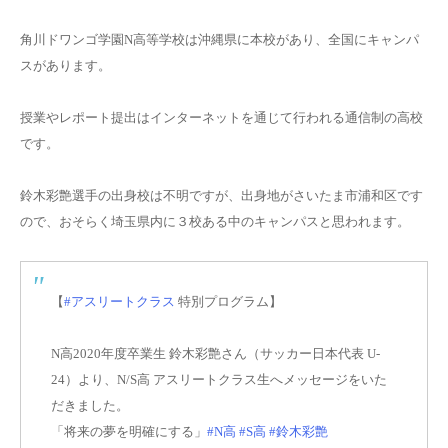
角川ドワンゴ学園N高等学校は沖縄県に本校があり、全国にキャンパ
スがあります。
授業やレポート提出はインターネットを通じて行われる通信制の高校
です。
鈴木彩艶選手の出身校は不明ですが、
出身地がさいたま市浦和区
です
ので、おそらく埼玉県内に３校ある中のキャンパスと思われます。
【
#アスリートクラス
特別プログラム】
N高2020年度卒業生 鈴木彩艶さん（サッカー日本代表 U-
24）より、N/S高 アスリートクラス生へメッセージをいた
だきました。
「将来の夢を明確にする」
#N高
#S高
#鈴木彩艶