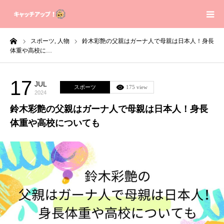
ーム
スポーツ,
人物
鈴木彩艶の父親はガーナ人で母親は日本人！身長
Home
体重や高校に…
Contact
17
JUL
スポーツ
175 view
2024
Sitemap
鈴木彩艶の父親はガーナ人で母親は日本人！身長
体重や高校についても
Privacy Policy
About us
芸能人の身長体重