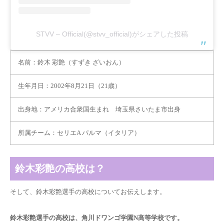
STVV – Official(@stvv_official)がシェアした投稿
名前：鈴木 彩艶（すずき ざいおん）
生年月日：2002年8月21日（21歳）
出身地：アメリカ合衆国生まれ 埼玉県さいたま市出身
所属チーム：セリエA パルマ（イタリア）
鈴木彩艶の高校は？
そして、鈴木彩艶選手の高校についてお伝えします。
鈴木彩艶選手の高校は、角川ドワンゴ学園N高等学校です。