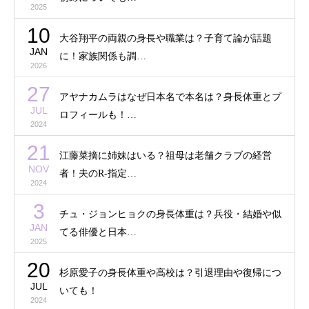
2025
10
大谷翔平の両親の身長や職業は？子育て論が話題
JAN
に！家族関係も調…
2026
27
アヤナカムラはなぜ日本名で本名は？身長体重とプ
JUL
ロフィールも！…
2024
21
江藤菜摘に姉妹はいる？祖母は老舗クラブの経営
NOV
者！夫のR-指定…
2024
3
チュ・ジョンヒョクの身長体重は？兵役・結婚や似
JAN
てる俳優と日本…
2025
20
杉原愛子の身長体重や高校は？引退理由や復帰につ
JUL
いても！
2024