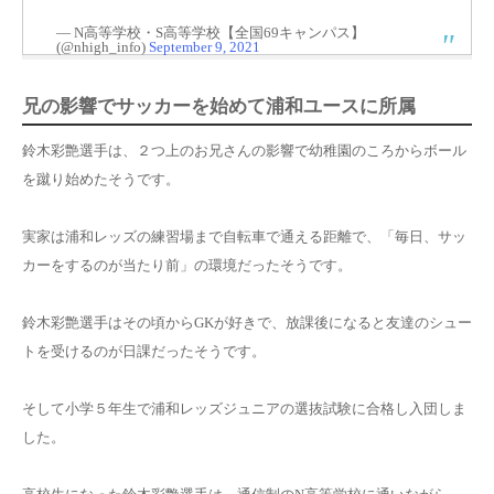
— N高等学校・S高等学校【全国69キャンパス】
(@nhigh_info)
September 9, 2021
兄の影響でサッカーを始めて浦和ユースに所属
鈴木彩艶選手は、２つ上の
お兄さんの影響で幼稚園のころからボール
を蹴り始めた
そうです。
実家は浦和レッズの練習場まで自転車で通える距離で、「毎日、サッ
カーをするのが当たり前」の環境だったそうです。
鈴木彩艶選手はその頃からGKが好きで、放課後になると友達のシュー
トを受けるのが日課だったそうです。
そして
小学５年生で浦和レッズジュニアの選抜試験に合格
し入団しま
した。