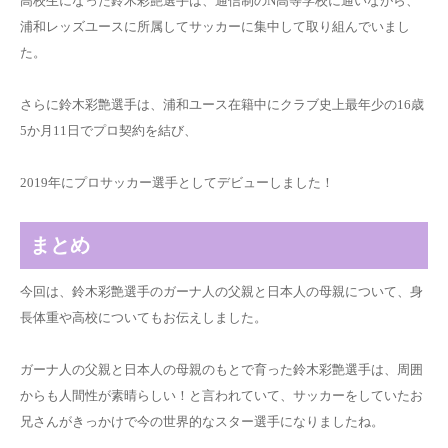
高校生になった鈴木彩艶選手は、
通信制のN高等学校に通いながら、
浦和レッズユースに所属
してサッカーに集中して取り組んでいまし
た。
さらに鈴木彩艶選手は、浦和ユース在籍中に
クラブ史上最年少の16歳
5か月11日でプロ契約
を結び、
2019年にプロサッカー選手としてデビューしました！
まとめ
今回は、鈴木彩艶選手のガーナ人の父親と日本人の母親について、身
長体重や高校についてもお伝えしました。
ガーナ人の父親と日本人の母親のもとで育った鈴木彩艶選手は、周囲
からも人間性が素晴らしい！と言われていて、サッカーをしていたお
兄さんがきっかけで今の世界的なスター選手になりましたね。