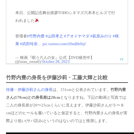
本日、公開記念舞台挨拶TOHOシネマズ六本木ヒルズで行
われました
登壇者
#竹野内豊
#山田孝之
#アオイヤマダ
#萩原みのり
#桃
果
#武田玲奈
…
pic.twitter.com/tlSmBh9ijf
— 映画『唄う六人の女』公式【DVD発売中】
(@utau_onna6)
October 28, 2023
竹野内豊の身長を伊藤沙莉・工藤大輝と比較
俳優・伊藤沙莉さんの身長
は、151cmと公表されています。
竹野内豊
さん(179cm)との身長差は28cm
となりますね。下記の動画と写真では
二人の身長差が20〜25cmくらいに見えます。伊藤沙莉さんが５〜８
cmほどのヒールを履いていると仮定すると、竹野内豊さんの身長が実
際より低い(サバ読み)というのはないのではと推測します。