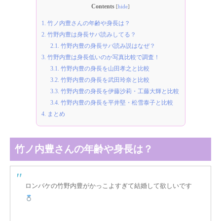
Contents
[
hide
]
1.
竹ノ内豊さんの年齢や身長は？
2.
竹野内豊は身長サバ読みしてる？
2.1.
竹野内豊の身長サバ読み説はなぜ？
3.
竹野内豊は身長低いのか写真比較で調査！
3.1.
竹野内豊の身長を山田孝之と比較
3.2.
竹野内豊の身長を武田玲奈と比較
3.3.
竹野内豊の身長を伊藤沙莉・工藤大輝と比較
3.4.
竹野内豊の身長を平井堅・松雪泰子と比較
4.
まとめ
竹ノ内豊さんの年齢や身長は？
ロンバケの竹野内豊がかっこよすぎて結婚して欲しいです