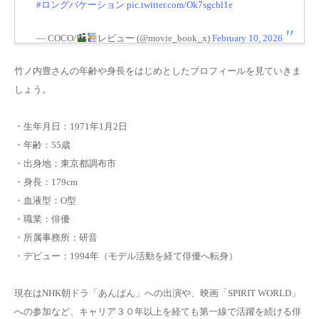
#ロングバケーション
pic.twitter.com/Ok7sgcbl1e
— COCO/
レビュー (@movie_book_x)
February 10, 2026
竹ノ内豊さんの年齢や身長をはじめとしたプロフィールを見ていきま
しょう。
・生年月日：1971年1月2日
・年齢：55歳
・出身地：東京都調布市
・身長：179cm
・血液型：O型
・職業：俳優
・所属事務所：研音
・デビュー：1994年（モデル活動を経て俳優へ転身）
現在はNHK朝ドラ「あんぱん」への出演や、映画「SPIRIT WORLD」
への参加など、キャリア３０年以上を経ても第一線で活躍を続ける俳