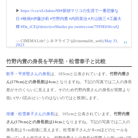
▶
https://t.co/eLtJahnoN8
#探偵マリコの生涯で一番悲惨な
日
#映画
#伊藤沙莉
#竹野内豊
#内田英治
#片山慎三
#工藤大
輝
#Da_iCE
@detectiveMariko
pic.twitter.com/7FF0EhWcwQ
— CINEMA Life! シネマライフ (@cinemalife_web)
May 31,
2023
竹野内豊の身長を平井堅・松雪泰子と比較
歌手・平井堅さんの身長
は、183cmと公表されています。
竹野内豊さ
ん(179cm)との身長差は4cm
となりますね。下記の写真では二人の身長
差がそのくらいに見えます。そのため竹野内豊さんの身長が実際より
低い(サバ読み)というのはないのではと推測します。
俳優・松雪泰子さんの身長
は、165cmと公表されています。
竹野内豊
さん(179cm)との身長差は14cm
となりますね。下記の写真では二人の
身長差は５cm前後に見えます。松雪泰子さんが８cmほどのヒールを
履いていると仮定すると、竹野内豊さんの身長が実際より低い(サバ読