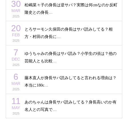
30
松嶋菜々子の身長は逆サバ？実際は何cmなのか反町
MAR
隆史との身長…
2025
20
とろサーモン久保田の身長はサバ読みしてる？相
FEB
方・村田の身長に…
2025
7
ゆうちゃみの身長はサバ読み？小学生の頃は？他の
DEC
芸能人とも比較…
2025
6
藤木直人が身長サバ読みしてると言われる理由は？
MAR
本当に180c…
2025
11
あのちゃんは身長サバ読みしてる？身長高いのか有
MAY
名人との写真で…
2025