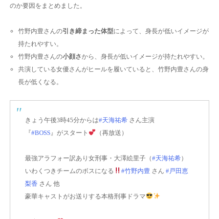
のか要因をまとめました。
竹野内豊さんの
引き締まった体型
によって、身長が低いイメージが
持たれやすい。
竹野内豊さんの
小顔さ
から、身長が低いイメージが持たれやすい。
共演している女優さんがヒールを履いていると、竹野内豊さんの身
長が低くなる。
きょう午後3時45分からは
#天海祐希
さん主演
『
#BOSS
』がスタート
（再放送）
最強アラフォー訳あり女刑事・大澤絵里子（
#天海祐希
）
いわくつきチームのボスになる
#竹野内豊
さん
#戸田恵
梨香
さん 他
豪華キャストがお送りする本格刑事ドラマ