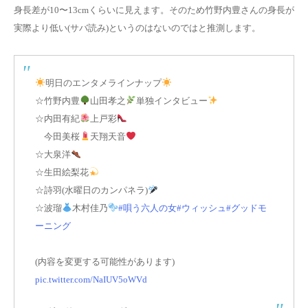
身長差が10〜13cmくらいに見えます。そのため竹野内豊さんの身長が
実際より低い(サバ読み)というのはないのではと推測します。
明日のエンタメラインナップ
☆竹野内豊
山田孝之
単独インタビュー
☆内田有紀
上戸彩
今田美桜
天翔天音
☆大泉洋
☆生田絵梨花
☆詩羽(水曜日のカンパネラ)
☆波瑠
木村佳乃
#唄う六人の女
#ウィッシュ
#グッドモ
ーニング
(内容を変更する可能性があります)
pic.twitter.com/NaIUV5oWVd