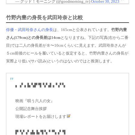
— グッド！モーニング (@goodmorning_tv)
October 30, 2023
竹野内豊の身長を武田玲奈と比較
俳優・武田玲奈さんの身長
は、165cmと公表されています。
竹野内豊
さん(179cm)との身長差は14cm
となりますね。下記の写真(右から二番
目)では二人の身長差が８〜10cmくらいに見えます。武田玲奈さんが
５cm前後のヒールを履いていると仮定すると、竹野内豊さんの身長が
実際より低い(サバ読み)というのはないのではと推測します。
▖▗▘▖▙ ▚▛ ▜▝▞ ▟▗▝ ▞ ▚
映画『唄う六人の女』
公開記念舞台挨拶
現場レポートをお届けします
▛▝▞▗▘▟▖▙ ▜ ▚▝▝▚▗▘▜