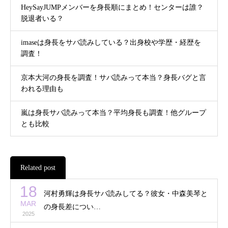
HeySayJUMPメンバーを身長順にまとめ！センターは誰？
脱退者いる？
imaseは身長をサバ読みしている？出身校や学歴・経歴を
調査！
京本大河の身長を調査！サバ読みって本当？身長バグと言
われる理由も
嵐は身長サバ読みって本当？平均身長も調査！他グループ
とも比較
Related post
18
河村勇輝は身長サバ読みしてる？彼女・中森美琴と
MAR
の身長差につい…
2025