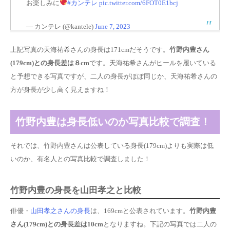
お楽しみに
#カンテレ
pic.twitter.com/6FOT0E1bcj
— カンテレ (@kantele)
June 7, 2023
上記写真の天海祐希さんの身長は171cmだそうです。
竹野内豊さん
(179cm)との身長差は８cm
です。天海祐希さんがヒールを履いている
と予想できる写真ですが、二人の身長がほぼ同じか、天海祐希さんの
方が身長が少し高く見えますね！
竹野内豊は身長低いのか写真比較で調査！
それでは、竹野内豊さんは公表している身長(179cm)よりも実際は低
いのか、有名人との写真比較で調査しました！
竹野内豊の身長を山田孝之と比較
俳優・
山田孝之さんの身長
は、169cmと公表されています。
竹野内豊
さん(179cm)との身長差は10cm
となりますね。下記の写真では二人の