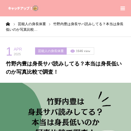
ーム
芸能人の身長体重
竹野内豊は身長サバ読みしてる？本当は身長
Home
低いのか写真比較…
Contact
1
APR
芸能人の身長体重
1646 view
2025
Sitemap
竹野内豊は身長サバ読みしてる？本当は身長低い
のか写真比較で調査！
Privacy Policy
About us
芸能人の身長体重