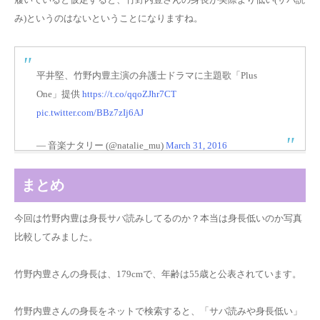
み)というのはないということになりますね。
平井堅、竹野内豊主演の弁護士ドラマに主題歌「Plus
One」提供
https://t.co/qqoZJhr7CT
pic.twitter.com/BBz7zIj6AJ
— 音楽ナタリー (@natalie_mu)
March 31, 2016
まとめ
今回は竹野内豊は身長サバ読みしてるのか？本当は身長低いのか写真
比較してみました。
竹野内豊さんの身長は、179cmで、年齢は55歳と公表されています。
竹野内豊さんの身長をネットで検索すると、「サバ読みや身長低い」