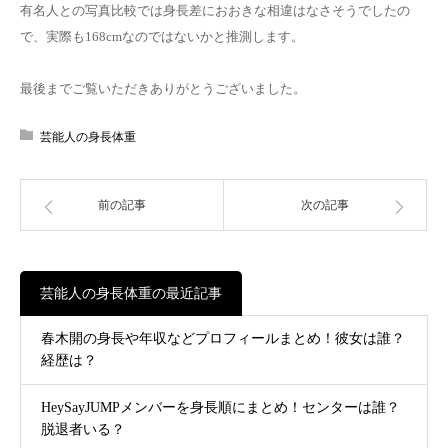
有名人との写真比較では身長差におおきな相違はなさそうでしたの
で、実際も168cmなのではないかと推測します。
最後までご覧いただきありがとうございました。
芸能人の身長体重
前の記事
次の記事
芸能人の身長体重の最近記事
春木開の身長や年収などプロフィールまとめ！彼女は誰？
経歴は？
HeySayJUMPメンバーを身長順にまとめ！センターは誰？
脱退者いる？