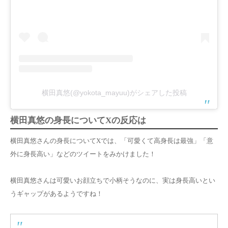
横田真悠(@yokota_mayuu)がシェアした投稿
横田真悠の身長についてXの反応は
横田真悠さんの身長についてXでは、「可愛くて高身長は最強」「意
外に身長高い」などのツイートをみかけました！
横田真悠さんは可愛いお顔立ちで小柄そうなのに、実は身長高いとい
うギャップがあるようですね！