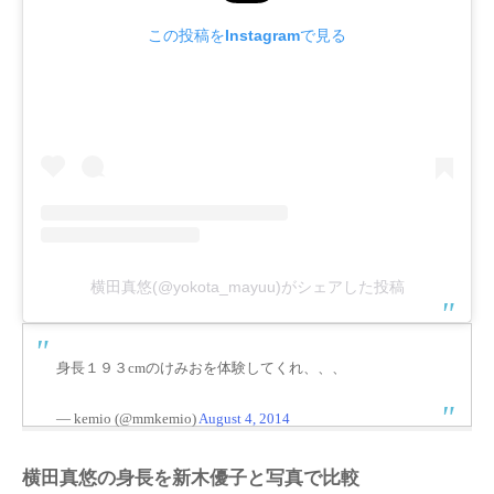
この投稿をInstagramで見る
横田真悠(@yokota_mayuu)がシェアした投稿
身長１９３cmのけみおを体験してくれ、、、
— kemio (@mmkemio)
August 4, 2014
横田真悠の身長を新木優子と写真で比較