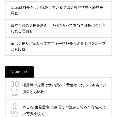
imaseは身長をサバ読みしている？出身校や学歴・経歴を
調査！
京本大河の身長を調査！サバ読みって本当？身長バグと言
われる理由も
嵐は身長サバ読みって本当？平均身長も調査！他グループ
とも比較
Related post
30
櫻井翔の身長はサバ読み？昔低かったって本当？共
DEC
演者とも比較！…
2025
2
めるる(生見愛瑠)は身長サバ読みしてる？有名人と
MAY
の写真比較で…