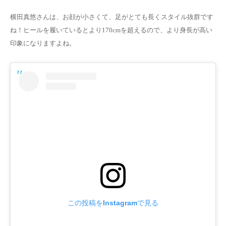
横田真悠さんは、お顔が小さくて、足がとても長くスタイル抜群です
ね！ヒールを履いているとより170cmを超えるので、より身長が高い
印象になりますよね。
この投稿をInstagramで見る