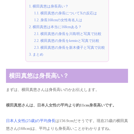
1.
横田真悠は身長高い？
1.1.
横田真悠の身長についてXの反応は
1.2.
身長168cmの女性有名人は
2.
横田真悠は本当に168cmある？
2.1.
横田真悠の身長を川島明と写真で比較
2.2.
横田真悠の身長をkemioと写真で比較
2.3.
横田真悠の身長を新木優子と写真で比較
3.
まとめ
横田真悠は身長高い？
まずは、横田真悠さんは身長高いのかお伝えします。
横田真悠さんは、日本人女性の平均より約11cm身長高いです。
日本人女性(25歳)の平均身長
は156.9cmだそうです。現在25歳の横田真
悠さん(168cm)は、平均よりも身長高いことがわかりますね。