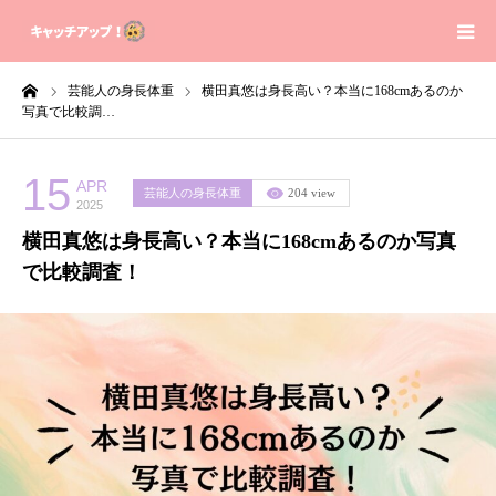
ーム
芸能人の身長体重
横田真悠は身長高い？本当に168cmあるのか
Home
写真で比較調…
Contact
15
APR
芸能人の身長体重
204 view
2025
Sitemap
横田真悠は身長高い？本当に168cmあるのか写真
で比較調査！
Privacy Policy
About us
芸能人の身長体重