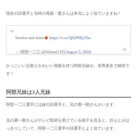
現在の詩選手と当時の母親・愛さんは本当によく似ていますね！
brother and sister
https://t.co/Q62PMj25ln
— 阿部一二三 (@hifumi110)
August 5, 2024
かっこいい父親とかわいい母親を持つ阿部兄妹が、美男美女で納得で
す！
阿部兄妹は3人兄妹
阿部一二三選手には妹の詩選手と、兄の勇一朗さんがいます。
兄の勇一朗さんがテレビ取材を受けている様子を見ると、目もとがは
っきりしていて、阿部一二三選手や詩選手とよく似ています。