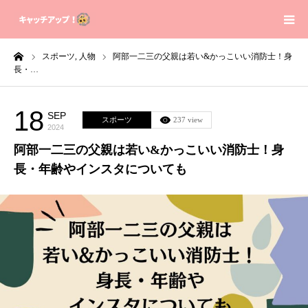
ーム
スポーツ,
人物
阿部一二三の父親は若い&かっこいい消防士！身
Home
長・…
Contact
18
SEP
スポーツ
237 view
2024
Sitemap
阿部一二三の父親は若い&かっこいい消防士！身
長・年齢やインスタについても
Privacy Policy
About us
芸能人の身長体重