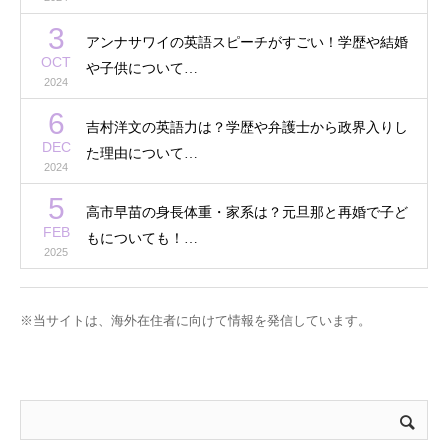
3
アンナサワイの英語スピーチがすごい！学歴や結婚
OCT
や子供について…
2024
6
吉村洋文の英語力は？学歴や弁護士から政界入りし
DEC
た理由について…
2024
5
高市早苗の身長体重・家系は？元旦那と再婚で子ど
FEB
もについても！…
2025
※当サイトは、海外在住者に向けて情報を発信しています。