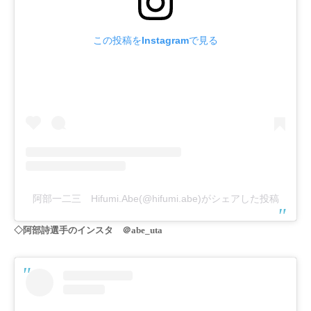
この投稿をInstagramで見る
阿部一二三 Hifumi.Abe(@hifumi.abe)がシェアした投稿
◇阿部詩選手のインスタ
＠abe_uta