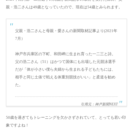
親・浩二さんは49歳となっていたので、現在は54歳とみられます。
父親・浩二さんと母親・愛さんの新聞取材記事より(2021年
7月）
神戸市兵庫区の下町、和田岬に生まれ育った一二三と詩。
父の浩二さん（51）はかつて国体にも出場した元競泳選手
だが「体が小さい僕ら夫婦から生まれる子どもたちには、
相手と同じ土俵で戦える体重別競技がいい」と柔道を勧め
た。
引用元：神戸新聞NEXT
50歳を過ぎてもトレーニングを欠かさずされていて、とっても若い印
象ですよね！