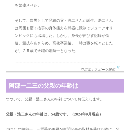
を繁盛させた。
そして、次男として兄妹の父・浩二さんが誕生。浩二さん
は周囲も驚く抜群の身体能力を武器に競泳でジュニアオリ
ンピックにも出場した。しかし、身長が伸びず記録が低
迷。競技をあきらめ、高校卒業後、一時は職を転々とした
が、２５歳で天職の消防士となった。
引用元：スポーツ報知
阿部一二三の父親の年齢は
つづいて、父親・浩二さんの年齢についてお伝えします。
父親・浩二さんの年齢は、54歳です。（2024年9月現在）
2021年に阿部一二三選手の両親が新聞記事の取材を受けた際に、父