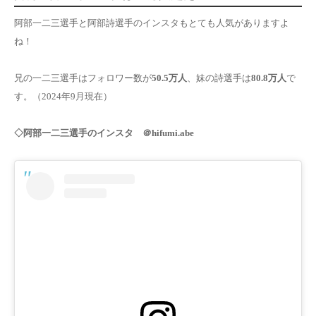
阿部一二三選手と阿部詩選手のインスタもとても人気がありますよ
ね！
兄の一二三選手はフォロワー数が
50.5万人
、妹の詩選手は
80.8万人
で
す。
（2024年9月現在）
◇阿部一二三選手のインスタ
＠hifumi.abe