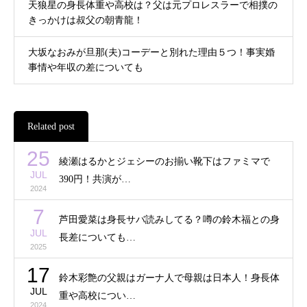
天狼星の身長体重や高校は？父は元プロレスラーで相撲の
きっかけは叔父の朝青龍！
大坂なおみが旦那(夫)コーデーと別れた理由５つ！事実婚
事情や年収の差についても
Related post
25
綾瀬はるかとジェシーのお揃い靴下はファミマで
JUL
390円！共演が…
2024
7
芦田愛菜は身長サバ読みしてる？噂の鈴木福との身
JUL
長差についても…
2025
17
鈴木彩艶の父親はガーナ人で母親は日本人！身長体
JUL
重や高校につい…
2024