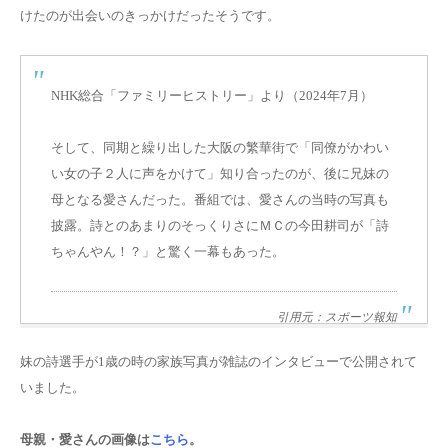
けたのが出会いのきっかけ
だったそうです。
NHK総合「ファミリーヒストリー」より（2024年7月）
そして、同期と繰り出した大阪の繁華街で「同僚がかわい
い女の子２人に声をかけて」知り合ったのが、後に兄妹の
母となる愛さんだった。番組では、愛さんの当時の写真も
披露。詩とのあまりのそっくりさにＭＣの今田耕司が「詩
ちゃんやん！？」と驚く一幕もあった。
引用元：スポーツ報知
妹の詩選手が1歳の時の家族写真が雑誌のインタビューで公開されて
いました。
母親・愛さんの画像は
こちら
。