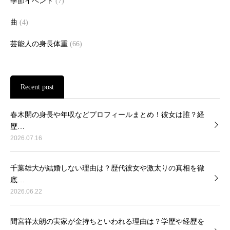
季節イベント
(7)
曲
(4)
芸能人の身長体重
(66)
Recent post
春木開の身長や年収などプロフィールまとめ！彼女は誰？経
歴…
2026.07.16
千葉雄大が結婚しない理由は？歴代彼女や激太りの真相を徹
底…
2026.06.22
間宮祥太朗の実家が金持ちといわれる理由は？学歴や経歴を