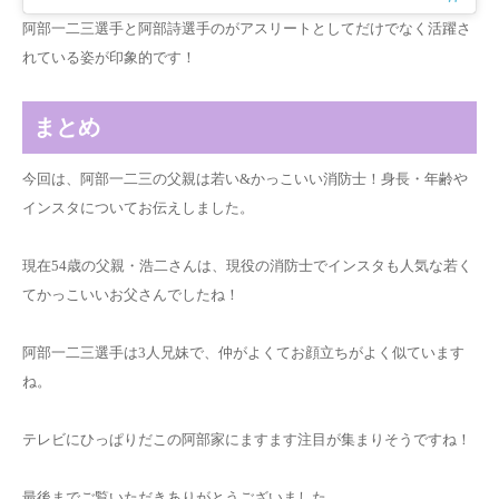
阿部一二三選手と阿部詩選手の
が
アスリート
として
だけでなく
活躍
さ
れている
姿
が
印象
的です
！
まとめ
今回は、阿部一二三の父親は若い&かっこいい消防士！身長・年齢や
インスタについてお伝えしました。
現在54歳の父親・浩二さんは、現役の消防士でインスタも人気な若く
てかっこいいお父さんでしたね！
阿部一二三選手は3人兄妹で、仲がよくてお顔立ちがよく似ています
ね。
テレビにひっぱりだこの阿部家にますます注目が集まりそうですね！
最後までご覧いただきありがとうございました。