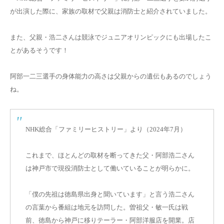
が出演した際に、家族の取材で父親は消防士と紹介されていました。
また、
父親・浩二さんは競泳でジュニアオリンピックにも出場
したこ
とがあるそうです！
阿部一二三選手の身体能力の高さは父親からの遺伝もあるのでしょう
ね。
NHK総合「ファミリーヒストリー」より（2024年7月）
これまで、ほとんどの取材を断ってきた父・阿部浩二さん
は神戸市で現役消防士として働いていることが明らかに。
「僕の先祖は徳島県出身と聞いています」と言う浩二さん
の言葉から番組は地元を訪問した。曽祖父・敏一氏は戦
前、徳島から神戸に移りテーラー・阿部洋服店を開業。店