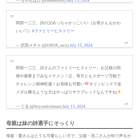
— ちゃんほか (@m0kaz0ne)
July 15, 2024
阿部一二三、詩の父めっちゃかっこいい（お母さんもかわ
いい♡）
#ファミリーヒストリー
— 沢田メチャ (@OXOX_taco)
July 15, 2024
阿部一二三、詩さんのファミリーヒストリー。お父様の同
僚や後輩までみなイケメン！父、母方ともスポーツ万能で
チャレンジ精神旺盛！お母様も可愛い
オリンピックで金
メダル獲るような方はやっぱりサラブレッドなんですね
— ぐる (@beyondctrlman)
July 15, 2024
母親は妹の詩選手にそっくり
母親・愛さんはとても可愛らしい方で、
父親・浩二さんが街で声をか