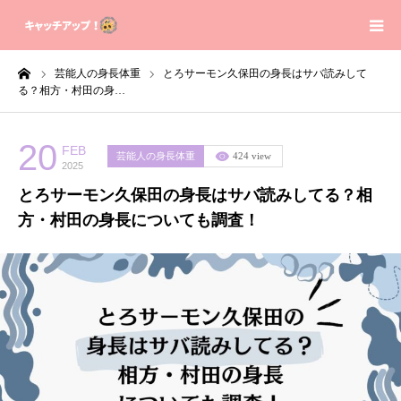
ーム
芸能人の身長体重
とろサーモン久保田の身長はサバ読みして
Home
る？相方・村田の身…
Contact
20
FEB
芸能人の身長体重
424 view
2025
Sitemap
とろサーモン久保田の身長はサバ読みしてる？相
方・村田の身長についても調査！
Privacy Policy
About us
芸能人の身長体重