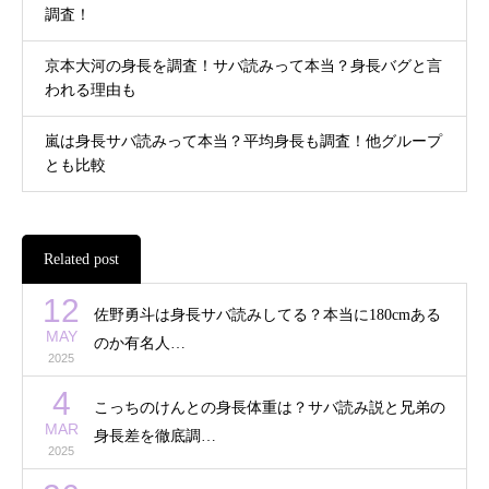
調査！
京本大河の身長を調査！サバ読みって本当？身長バグと言
われる理由も
嵐は身長サバ読みって本当？平均身長も調査！他グループ
とも比較
Related post
12
佐野勇斗は身長サバ読みしてる？本当に180cmある
MAY
のか有名人…
2025
4
こっちのけんとの身長体重は？サバ読み説と兄弟の
MAR
身長差を徹底調…
2025