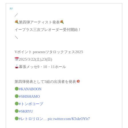
／
第四弾アーティスト発表
イープラス三次プレオーダー受付開始！
＼
Vポイント presentsツタロックフェス2025
2025/3/22(土),23(日)
幕張メッセ9・10・11ホール
第四弾発表として5組の出演者を発表
#KANABOON
#SHISHAMO
#トンボコープ
#SKRYU
#レトロリロン
…
pic.twitter.com/K5sIeOYlr7