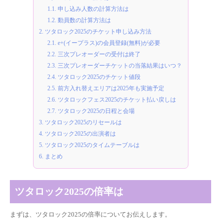
1.1.
申し込み人数の計算方法は
1.2.
動員数の計算方法は
2.
ツタロック2025のチケット申し込み方法
2.1.
e+(イープラス)の会員登録(無料)が必要
2.2.
三次プレオーダーの受付は終了
2.3.
三次プレオーダーチケットの当落結果はいつ？
2.4.
ツタロック2025のチケット値段
2.5.
前方入れ替えエリアは2025年も実施予定
2.6.
ツタロックフェス2025のチケット払い戻しは
2.7.
ツタロック2025の日程と会場
3.
ツタロック2025のリセールは
4.
ツタロック2025の出演者は
5.
ツタロック2025のタイムテーブルは
6.
まとめ
ツタロック2025の倍率は
まずは、ツタロック2025の倍率についてお伝えします。