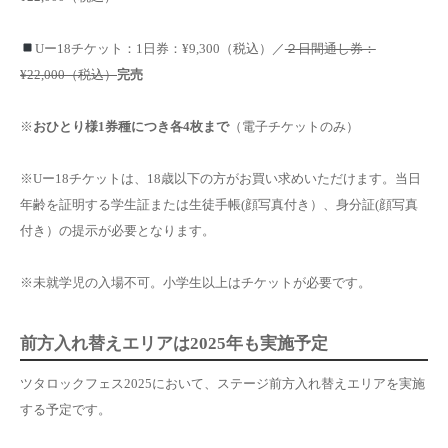
Uー18チケット：1日券：¥9,300（税込）／
２日間通し券：
¥22,000（税込）
完売
※
おひとり様1券種につき各4枚まで
（電子チケットのみ）
※Uー18チケットは、18歳以下の方がお買い求めいただけます。
当日
年齢を証明する学生証または生徒手帳(顔写真付き）、身分証(顔写真
付き）の提示が必要
となります。
※未就学児の入場不可。小学生以上はチケットが必要です。
前方入れ替えエリアは2025年も実施予定
ツタロックフェス2025において、
ステージ前方入れ替えエリアを実施
する予定
です。