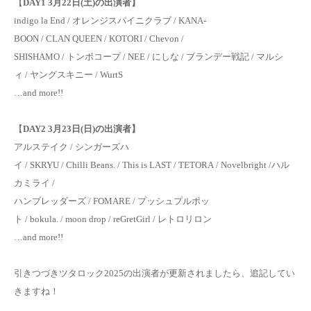
【
DAY1 3月22日(土)の出演者】
indigo la End / オレンジスパイニクラブ / KANA-
BOON / CLAN QUEEN / KOTORI / Chevon /
SHISHAMO / トンボコープ / NEE / にしな / ブランデー戦記 / マルシ
ィ / ヤングスキニー / WurtS
…and more!!
【
DAY2 3月23日(日)の出演者】
アルステイク / シンガーズハ
イ / SKRYU / Chilli Beans. / This is LAST / TETORA / Novelbright /ハル
カミライ /
ハンブレッダーズ / FOMARE / プッシュプルポッ
ト / bokula. / moon drop / reGretGirl / レトロリロン
…and more!!
引きつづきツタロック2025の出演者が更新されましたら、追記してい
きますね！