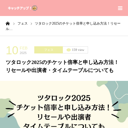
ーム
フェス
ツタロック2025のチケット倍率と申し込み方法！リセー
Home
ル…
Contact
10
FEB
フェス
159 view
2025
Sitemap
ツタロック2025のチケット倍率と申し込み方法！
リセールや出演者・タイムテーブルについても
Privacy Policy
About us
芸能人の身長体重